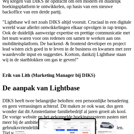
Wij kregen van DIKS de opdracht om een modern en duidelijk
boekingsplatform te ontwikkelen, op basis van een nieuwe
backoffice van een derde partij.
"Lightbase wil net zoals DIKS altijd vooruit. Cruciaal in een digitale
wereld waar allerlei ontwikkelingen elkaar opvolgen in rap tempo.
Ook de duidelijk aanwezige expertise en prettige communicatie met
het team waren voor ons redenen om samen te werken aan ons
mobiliteitsplatform. De backend- & frontend developer en project
lead wisten zich goed in te leven in de business en kwamen met zeer
waardevolle input en suggesties. Kortom, dankzij Lightbase staan
wij in de startblokken om gas te geven!”
Erik van Lith (Marketing Manager bij DIKS)
De aanpak van Lightbase
DIKS heeft twee belangrijke beloften: een persoonlijke benadering
en geen verrassingen achteraf. Dit maken ze ook waar, dus geen
wonder dat dit Amsterdamse familiebedrijf al jaren groeit als kool.
De vorige website en het gekoppelde boekingssysteem pasten niet
meer bij de ambities. De site was namelijk traag en ook de
gebruiksvriendelijkheid voldoet niet aan de huidige standaarden.
Tijd voor een flinke upgrade.