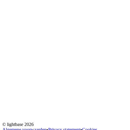
©
lightbase
2026
Algemene voorwaarden
•
Privacy statement
•
Cookies