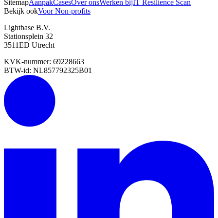
Sitemap
Aanpak
Cases
Over ons
Werken bij
IT Resilience Scan
Bekijk ook
Voor Non-profits
Lightbase B.V.
Stationsplein 32
3511ED Utrecht
KVK-nummer: 69228663
BTW-id: NL857792325B01