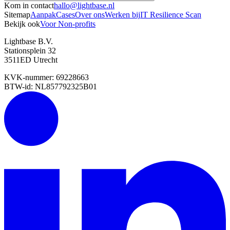
Kom in contact
hallo@
lightbase
.nl
Sitemap
Aanpak
Cases
Over ons
Werken bij
IT Resilience Scan
Bekijk ook
Voor Non-profits
Lightbase B.V.
Stationsplein 32
3511ED Utrecht
KVK-nummer: 69228663
BTW-id: NL857792325B01