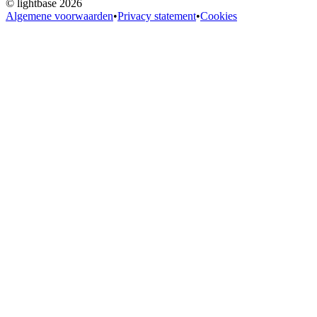
©
lightbase
2026
Algemene voorwaarden
•
Privacy statement
•
Cookies