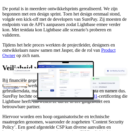
De portal is in meerdere ontwikkelsprints gerealiseerd. We zijn
begonnen met een design sprint. Toen het design eenmaal stond,
volgde een kick-off met de developers van SurePay. Zij moesten de
endpoints van de API’s aanpassen zodat Lightbase ermee verder
kon. Met testdata kon Lightbase alle scenario’s proberen en
valideren.
Tijdens het hele proces werkten de projectleider, designers en
ontwikkelaars nauw samen met Jasper, die de rol van
Product
Owner
op zich nam.
Veiligheid voor alles
Bij financiële gegevens is veiligheid natuurlijk essentieel. In de
testomgeving werkte Lightbase dan ook niet met echte
gebruikersdata, maar alleen met mocks: fictieve data en namen dus.
SurePay hechtte ook veel waarde aan de
ISO27001
-certificering
die
Lightbase heeft. Zo wisten ze dat ze in zee gingen met een
betrouwbare partner.
Hiervoor worden een hoop organisatorische en technische
maatregelen genomen, waaronder de zogeheten ‘Content Security
Policy’. Een goed afgestelde CSP kan diverse aanvallen en