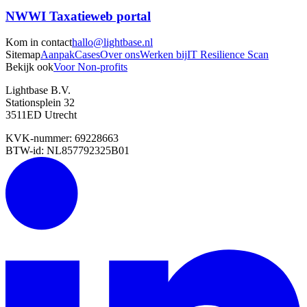
NWWI Taxatieweb portal
Kom in contact
hallo@
lightbase
.nl
Sitemap
Aanpak
Cases
Over ons
Werken bij
IT Resilience Scan
Bekijk ook
Voor Non-profits
Lightbase B.V.
Stationsplein 32
3511ED Utrecht
KVK-nummer: 69228663
BTW-id: NL857792325B01